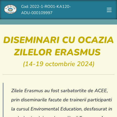
Cod: 2022-1-RO01-KA120-
ADU-000109997
DISEMINARI CU OCAZIA
ZILELOR ERASMUS
(14-19 octombrie 2024)
Zilele Erasmus au fost sarbatortite de ACEE,
prin diseminarile facute de trainerii participanti
la cursul Enviromental Education, desfasurat in